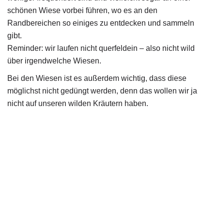
schönen Wiese vorbei führen, wo es an den
Randbereichen so einiges zu entdecken und sammeln
gibt.
Reminder: wir laufen nicht querfeldein – also nicht wild
über irgendwelche Wiesen.
Bei den Wiesen ist es außerdem wichtig, dass diese
möglichst nicht gedüngt werden, denn das wollen wir ja
nicht auf unseren wilden Kräutern haben.
Tipp von der Expertin:
schaut doch einfach mal in eurem
Garten nach
Eva: ich greife einfach mal vorweg: ich war überrascht –
ehrlicherweise habe ich mich damit einfach noch nie
wirklich beschäftigt. Ich kenne zwar einige der heimischen
Wildblumen, aber Wildkräuterwissen – Fehlanzeige. Wer