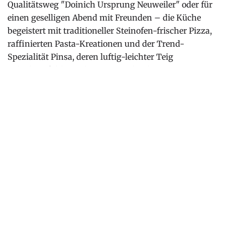
Qualitätsweg "Doinich Ursprung Neuweiler" oder für
einen geselligen Abend mit Freunden – die Küche
begeistert mit traditioneller Steinofen-frischer Pizza,
raffinierten Pasta-Kreationen und der Trend-
Spezialität Pinsa, deren luftig-leichter Teig
Urlaubsgefühle weckt. Ergänzt durch spritzige
Aperitifs, erfrischende Drinks und ein
stimmungsvolles Ambiente wird der Besuch zu einer
kleinen Auszeit im Süden.
WEITERE INFOS