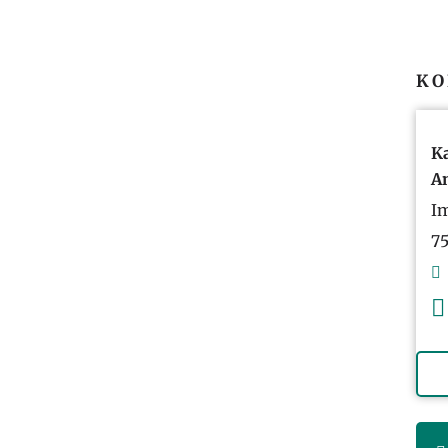
KO
Ka
A
Im
75