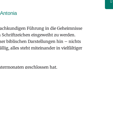
 Antonia
 sachkundigen Führung in die Geheimnisse
n Schriftzeichen eingeweiht zu werden.
ser biblischen Darstellungen hin – nichts
ig, alles steht miteinander in vielfältiger
intermonaten geschlossen hat.
 eine öffentliche Führung statt. Eine
Person: 5,00 €.