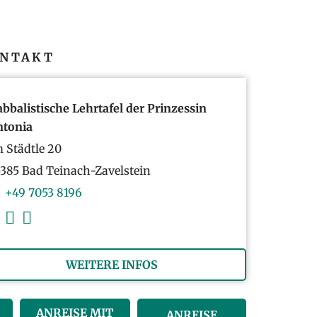
NTAKT
bbalistische Lehrtafel der Prinzessin
ntonia
 Städtle 20
385 Bad Teinach-Zavelstein
+49 7053 8196
WEITERE INFOS
ANREISE MIT
ANREISE