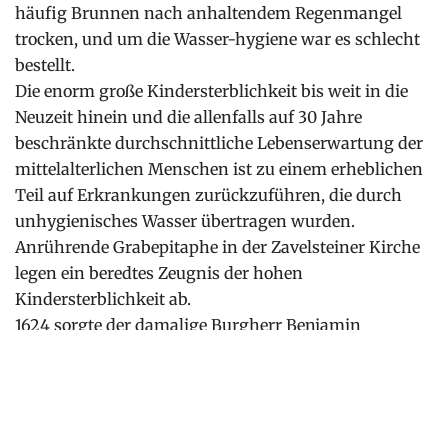
häufig Brunnen nach anhaltendem Regenmangel
trocken, und um die Wasser-hygiene war es schlecht
bestellt.
Die enorm große Kindersterblichkeit bis weit in die
Neuzeit hinein und die allenfalls auf 30 Jahre
beschränkte durchschnittliche Lebenserwartung der
mittelalterlichen Menschen ist zu einem erheblichen
Teil auf Erkrankungen zurückzuführen, die durch
unhygienisches Wasser übertragen wurden.
Anrührende Grabepitaphe in der Zavelsteiner Kirche
legen ein beredtes Zeugnis der hohen
Kindersterblichkeit ab.
1624 sorgte der damalige Burgherr Benjamin
Buwinghausen von Wallmerode für die Versorgung
von Burg und Stadt Zavelstein mit frischem
Quellwasser, das heute noch 15 Zavelsteiner Brunnen
speist.