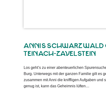
Annis Schwarzwald 
Teinach-Zavelstein
Los geht’s zu einer abenteuerlichen Spurensuc
Burg. Unterwegs mit der ganzen Familie gilt es 
zusammen mit Anni die kniffligen Aufgaben und 
genug ist, kann das Geheimnis lüften…
Mit einem Rucksack voller Aufgaben, Schlösser un
lange Tour. Aufmerksam sein, genau zuhören und