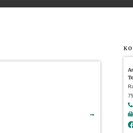
KO
A
Te
Ra
75