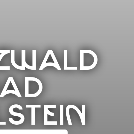
RZWALD
BAD
LSTEIN