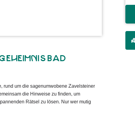
Geheimnis Bad
he, rund um die sagenumwobene Zavelsteiner
gemeinsam die Hinweise zu finden, um
spannenden Rätsel zu lösen. Nur wer mutig
d Rätsel geht es los auf die ca. 2,2 Kilometer
 gut aufpassen, denn für die entscheidenden