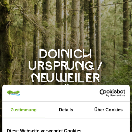
DOINICH
URSPRUNG /
NEUWEILER
(QUALITÄTSWEG)
Zustimmung
Details
Über Cookies
Diese Webseite verwendet Cookies