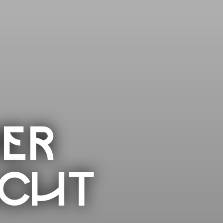
NER
ACHT