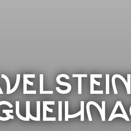
VELSTEI
GWEIHN