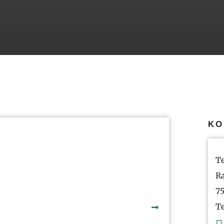
KO
Te
Ra
75
Te